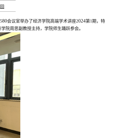
回
80
024
5
会议室举办了经济学院高端学术讲座
2
第
1期，特
济学院周思副教授主持，学院师生踊跃参会。