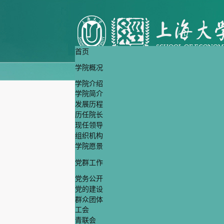
首页
学院概况
学院介绍
学院简介
发展历程
历任院长
现任领导
组织机构
学院愿景
党群工作
党务公开
党的建设
群众团体
工会
青联会