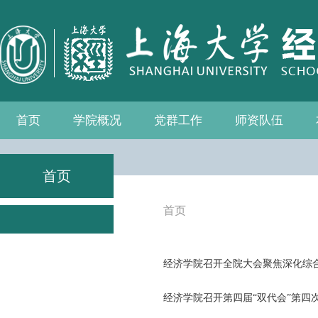
首页
学院概况
党群工作
师资队伍
学院介绍
现任领导
组织机构
学院愿景
学院简介
发展历程
历任院长
党务公开
党的建设
群众团体
学院制度
博士后流动站
教师名录
人事专栏
招聘信息
青联会
妇委会
退管会
工会
首页
首页
经济学院召开全院大会聚焦深化综
经济学院召开第四届“双代会”第四