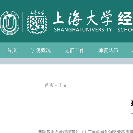
首页
学院概况
党群工作
师资队伍
学院介绍
现任领导
组织机构
学院愿景
学院简介
发展历程
历任院长
党务公开
党的建设
群众团体
学院制度
博士后流动站
教师名录
人事专栏
招聘信息
青联会
妇委会
退管会
工会
首页
- 正文
我院聂永有教授撰写的《人工智能赋能制造业高质量发