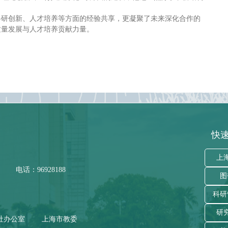
科研创新、人才培养等方面的经验共享，更凝聚了未来深化合作的
质量发展与人才培养贡献力量。
快速
上
电话：96928188
图
科研
研
社办公室
上海市教委