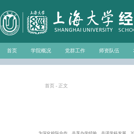
首页
学院概况
党群工作
师资队伍
学院介绍
现任领导
组织机构
学院愿景
学院简介
发展历程
历任院长
党务公开
党的建设
群众团体
学院制度
博士后流动站
教师名录
人事专栏
招聘信息
青联会
妇委会
退管会
工会
首页
- 正文
为深化校际合作、共享办学经验、共谋学科发展，2