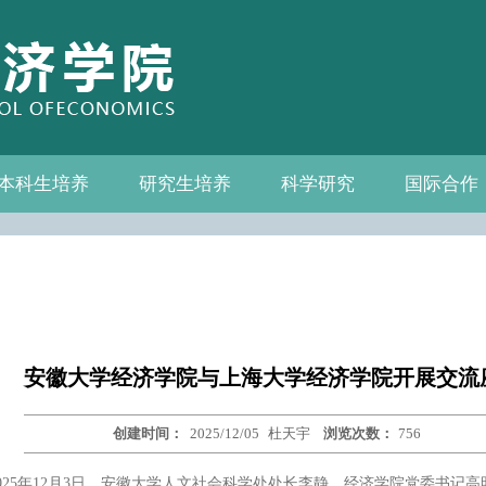
本科生培养
研究生培养
科学研究
国际合作
系—中心名录
教务通知
教学管理
相关下载
教学成果
教授
教务通知
培养方案
相关下载
科研通知
科研新闻
学术活动
国际交流
合作机构
联系我们
安徽大学经济学院与上海大学经济学院开展交流
创建时间：
2025/12/05
杜天宇
浏览次数：
756
025年12月3日，安徽大学人文社会科学处处长李静、经济学院党委书记