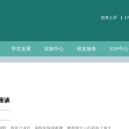
院务公开
E
学生发展
实验中心
校友服务
EDP中心
学生事务
党团建设
课外培养
职业发展
关于实验中心
虚仿实验平台
公共微观数据
相关文件下载
通知公告
规章制度
数据资源
自建资源
分会介绍
校友活动
校友风采
中心介绍
新闻通告
师资团队
联系我们
座谈
高明旺、院长江永红、副院长陈张航建、教授周立一行莅临上海大