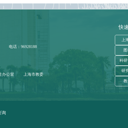
快速
上
电话：96928188
图
科研
研
社办公室
上海市教委
教
查询