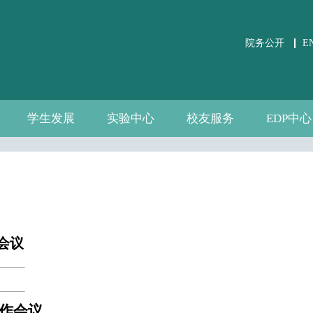
院务公开
E
学生发展
实验中心
校友服务
EDP中心
学生事务
党团建设
课外培养
职业发展
关于实验中心
虚仿实验平台
公共微观数据
相关文件下载
通知公告
规章制度
数据资源
自建资源
分会介绍
校友活动
校友风采
中心介绍
新闻通告
师资团队
联系我们
会议
作会议