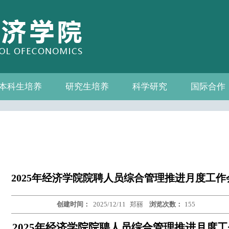
本科生培养
研究生培养
科学研究
国际合作
系—中心名录
教务通知
教学管理
相关下载
教学成果
教授
教务通知
培养方案
相关下载
科研通知
科研新闻
学术活动
国际交流
合作机构
联系我们
2025年经济学院院聘人员综合管理推进月度工作
创建时间：
2025/12/11
郑丽
浏览次数：
155
2025年经济学院院聘人员
综合管理推进月度工