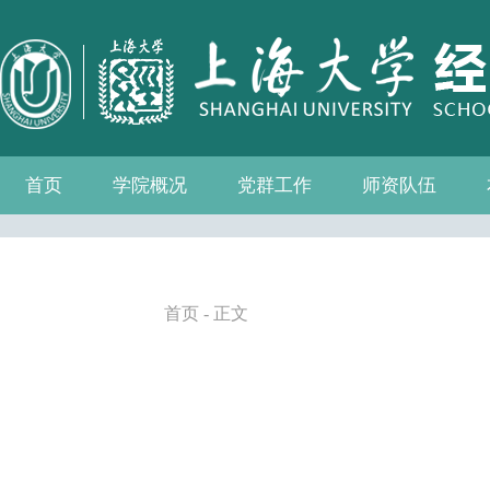
首页
学院概况
党群工作
师资队伍
学院介绍
现任领导
组织机构
学院愿景
学院简介
发展历程
历任院长
党务公开
党的建设
群众团体
学院制度
博士后流动站
教师名录
人事专栏
招聘信息
青联会
妇委会
退管会
工会
首页
- 正文