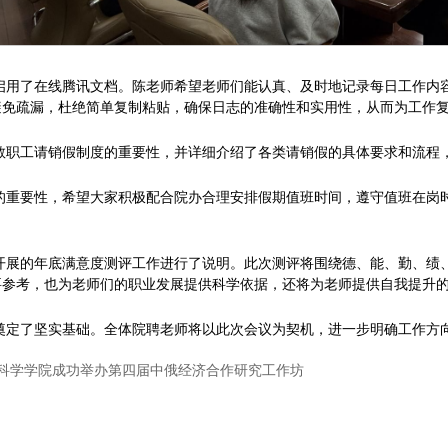
启用了在线腾讯文档。陈老师希望老师们能认真、及时地记录每日工作内
避免疏漏，杜绝简单复制粘贴，确保日志的准确性和实用性，从而为工作
教职工请销假制度的重要性，并详细介绍了各类请销假的具体要求和流程
的重要性，
希望大家积极配合院办合理安排假期值班时间，遵守值班在岗
开展的
年底满意度测评
工作
进行了说明。此次测评将围绕德、能、勤、绩
要参考，
也
为
老
师
们
的职业发展提供科学依据，还将为
老
师提供自我提升
奠定了坚实基础。全体
院聘老师
将以此次会议为契机，进一步明确工作方
科学学院成功举办第四届中俄经济合作研究工作坊