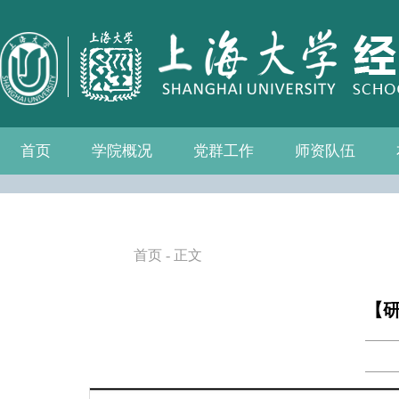
首页
学院概况
党群工作
师资队伍
学院介绍
现任领导
组织机构
学院愿景
学院简介
发展历程
历任院长
党务公开
党的建设
群众团体
学院制度
博士后流动站
教师名录
人事专栏
招聘信息
青联会
妇委会
退管会
工会
首页
- 正文
【研