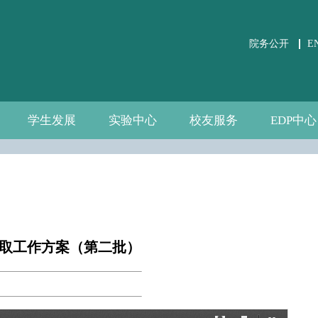
院务公开
E
学生发展
实验中心
校友服务
EDP中心
学生事务
党团建设
课外培养
职业发展
关于实验中心
虚仿实验平台
公共微观数据
相关文件下载
通知公告
规章制度
数据资源
自建资源
分会介绍
校友活动
校友风采
中心介绍
新闻通告
师资团队
联系我们
录取工作方案（第二批）