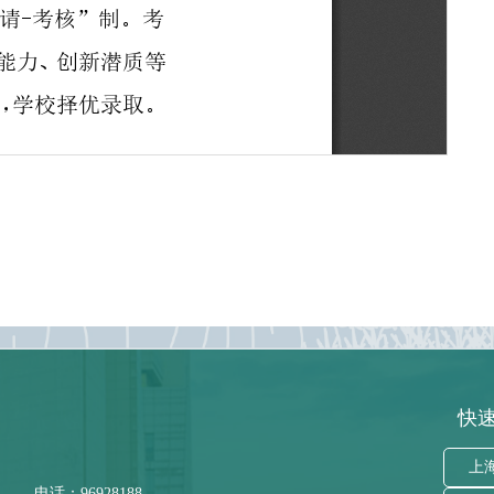
快速
上
电话：96928188