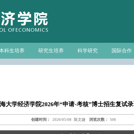
本科生培养
研究生培养
科学研究
国际合作
系—中心名录
教务通知
教学管理
相关下载
教学成果
教授
教务通知
培养方案
相关下载
科研通知
科研新闻
学术活动
国际交流
合作机构
联系我们
海大学经济学院2026年“申请-考核”博士招生复试
创建时间：
2026/05/08
陈文婕
浏览次数：
506