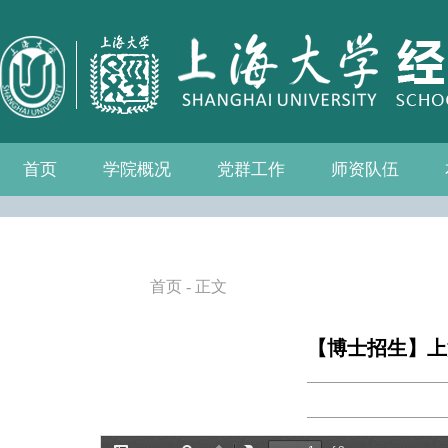
首页
学院概况
党群工作
师资队伍
学院介绍
现任领导
组织机构
学院愿景
学院简介
发展历程
历任院长
党务公开
党的建设
群众团体
学院制度
博士后流动站
教师名录
人事专栏
招聘信息
青联会
妇委会
退管会
工会
首页
- 正文
【博士招生】上