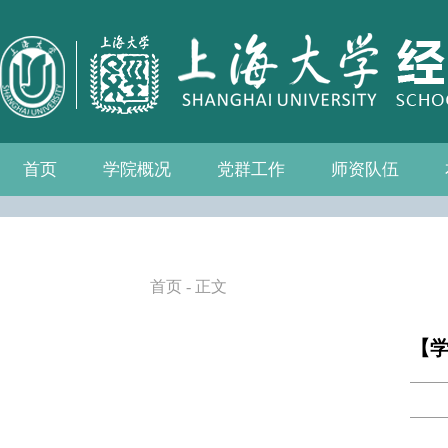
首页
学院概况
党群工作
师资队伍
学院介绍
现任领导
组织机构
学院愿景
学院简介
发展历程
历任院长
党务公开
党的建设
群众团体
学院制度
博士后流动站
教师名录
人事专栏
招聘信息
青联会
妇委会
退管会
工会
首页
- 正文
【