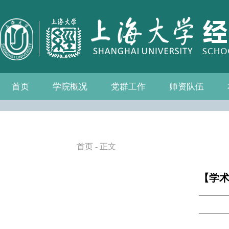
首页
学院概况
党群工作
师资队伍
学院介绍
现任领导
组织机构
学院愿景
学院简介
发展历程
历任院长
党务公开
党的建设
群众团体
学院制度
博士后流动站
教师名录
人事专栏
招聘信息
青联会
妇委会
退管会
工会
首页
- 正文
【学术讲座】