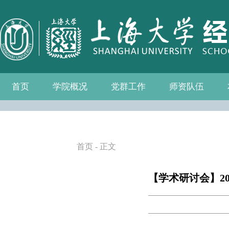
首页
学院概况
党群工作
师资队伍
学院介绍
现任领导
组织机构
学院愿景
学院简介
发展历程
历任院长
党务公开
党的建设
群众团体
学院制度
博士后流动站
教师名录
人事专栏
招聘信息
青联会
妇委会
退管会
工会
首页
- 正文
【学术研讨会】2