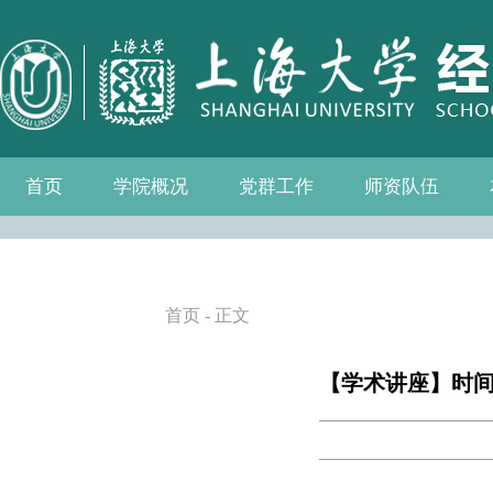
首页
学院概况
党群工作
师资队伍
学院介绍
现任领导
组织机构
学院愿景
学院简介
发展历程
历任院长
党务公开
党的建设
群众团体
学院制度
博士后流动站
教师名录
人事专栏
招聘信息
青联会
妇委会
退管会
工会
首页
- 正文
【学术讲座】时间