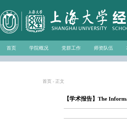
首页
学院概况
党群工作
师资队伍
学院介绍
现任领导
组织机构
学院愿景
学院简介
发展历程
历任院长
党务公开
党的建设
群众团体
学院制度
博士后流动站
教师名录
人事专栏
招聘信息
青联会
妇委会
退管会
工会
首页
- 正文
【学术报告】The Information 