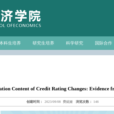
本科生培养
研究生培养
科学研究
国际合作
系—中心名录
教务通知
教学管理
相关下载
教学成果
教授
教务通知
培养方案
相关下载
科研通知
科研新闻
学术活动
国际交流
合作机构
联系我们
Content of Credit Rating Changes: Evidence fro
创建时间：
2023/09/08
费妮娅
浏览次数：
146