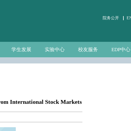
院务公开
E
学生发展
实验中心
校友服务
EDP中心
学生事务
党团建设
课外培养
职业发展
关于实验中心
虚仿实验平台
公共微观数据
相关文件下载
通知公告
规章制度
数据资源
自建资源
分会介绍
校友活动
校友风采
中心介绍
新闻通告
师资团队
联系我们
m International Stock Markets