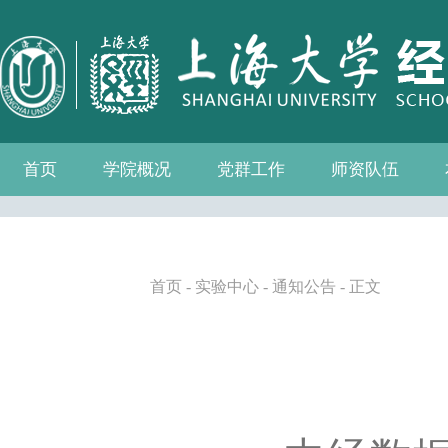
首页
学院概况
党群工作
师资队伍
学院介绍
现任领导
组织机构
学院愿景
学院简介
发展历程
历任院长
党务公开
党的建设
群众团体
学院制度
博士后流动站
教师名录
人事专栏
招聘信息
青联会
妇委会
退管会
工会
首页
-
实验中心
-
通知公告
- 正文