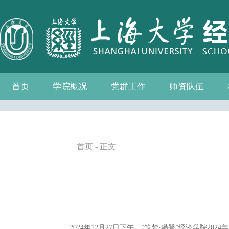
首页
学院概况
党群工作
师资队伍
学院介绍
现任领导
组织机构
学院愿景
学院简介
发展历程
历任院长
党务公开
党的建设
群众团体
学院制度
博士后流动站
教师名录
人事专栏
招聘信息
青联会
妇委会
退管会
工会
首页
- 正文
2024年12月27日下午，“筑梦·攀登”经济学