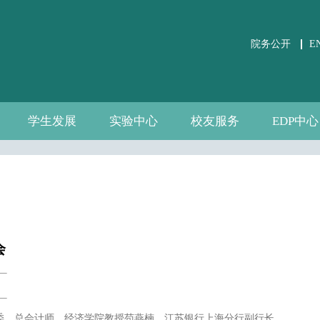
院务公开
E
学生发展
实验中心
校友服务
EDP中心
学生事务
党团建设
课外培养
职业发展
关于实验中心
虚仿实验平台
公共微观数据
相关文件下载
通知公告
规章制度
数据资源
自建资源
分会介绍
校友活动
校友风采
中心介绍
新闻通告
师资团队
联系我们
会
党委常委、总会计师、经济学院教授苟燕楠，江苏银行上海分行副行长、