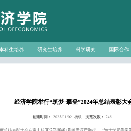
本科生培养
研究生培养
科学研究
国际合作
系—中心名录
教务通知
教学管理
相关下载
教学成果
教授
教务通知
培养方案
相关下载
科研通知
科研新闻
学术活动
国际交流
合作机构
联系我们
经济学院举行“筑梦·攀登”2024年总结表彰大
创建时间：
2025/01/02
杨轶
浏览次数：
746
院2024年度总结表彰大会在宝山校区乐乎新楼2号楼思源厅举行。上海大学