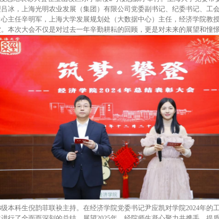
理吕冰，上海光明农业发展（集团）有限公司党委副书记、纪委书记、工
中心主任辛明军，上海大学发展规划处（大数据中心）主任，经济学院教
堂。本次大会不仅是对过去一年辛勤耕耘的回顾，更是对未来的展望和憧
23级本科生倪韵菲联袂主持。在经济学院党委书记尹应凯对学院2024年
进行了全面而深刻的总结。展望2025年，经院师生凝心聚力共携手，提