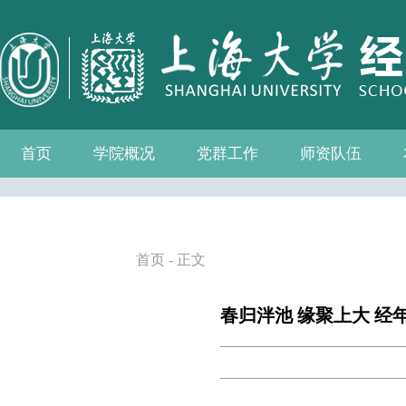
首页
学院概况
党群工作
师资队伍
学院介绍
现任领导
组织机构
学院愿景
学院简介
发展历程
历任院长
党务公开
党的建设
群众团体
学院制度
博士后流动站
教师名录
人事专栏
招聘信息
青联会
妇委会
退管会
工会
首页
- 正文
春归泮池 缘聚上大 经