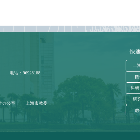
快速
上
电话：96928188
图
科研
研
社办公室
上海市教委
教