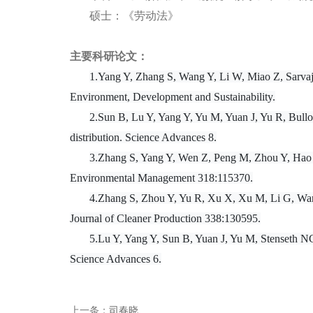
硕士：《劳动法》
主要科研论文：
1.Yang Y, Zhang S, Wang Y, Li W, Miao Z, Sarvajay
Environment, Development and Sustainability.
2.Sun B, Lu Y, Yang Y, Yu M, Yuan J, Yu R, Bullock
distribution. Science Advances 8.
3.Zhang S, Yang Y, Wen Z, Peng M, Zhou Y, Hao J 
Environmental Management 318:115370.
4.Zhang S, Zhou Y, Yu R, Xu X, Xu M, Li G, Wang 
Journal of Cleaner Production 338:130595.
5.Lu Y, Yang Y, Sun B, Yuan J, Yu M, Stenseth NCh
Science Advances 6.
上一条：
司春晓