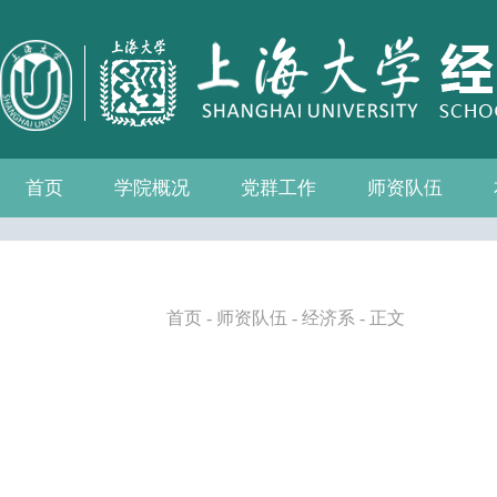
首页
学院概况
党群工作
师资队伍
学院介绍
现任领导
组织机构
学院愿景
学院简介
发展历程
历任院长
党务公开
党的建设
群众团体
学院制度
博士后流动站
教师名录
人事专栏
招聘信息
青联会
妇委会
退管会
工会
首页
-
师资队伍
-
经济系
- 正文