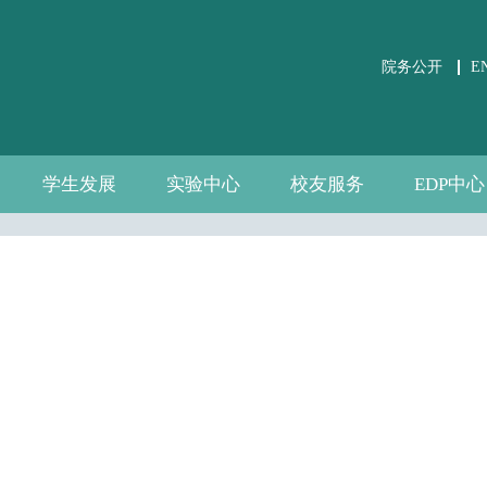
院务公开
E
学生发展
实验中心
校友服务
EDP中心
学生事务
党团建设
课外培养
职业发展
关于实验中心
虚仿实验平台
公共微观数据
相关文件下载
通知公告
规章制度
数据资源
自建资源
分会介绍
校友活动
校友风采
中心介绍
新闻通告
师资团队
联系我们