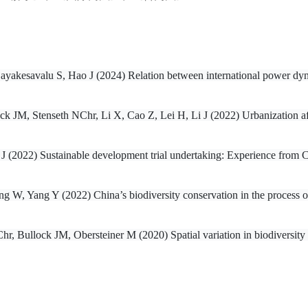
akesavalu S, Hao J (2024) Relation between international power dynam
 JM, Stenseth NChr, Li X, Cao Z, Lei H, Li J (2022) Urbanization affect
(2022) Sustainable development trial undertaking: Experience from Ch
W, Yang Y (2022) China’s biodiversity conservation in the process o
r, Bullock JM, Obersteiner M (2020) Spatial variation in biodiversity 