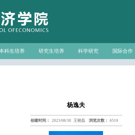
本科生培养
研究生培养
科学研究
国际合作
系—中心名录
教务通知
教学管理
相关下载
教学成果
教授
教务通知
培养方案
相关下载
科研通知
科研新闻
学术活动
国际交流
合作机构
联系我们
杨逸夫
创建时间：
2023/08/30
王晓磊
浏览次数：
6519