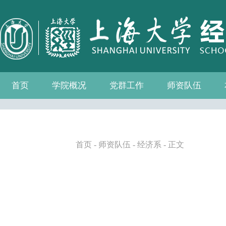
首页
学院概况
党群工作
师资队伍
学院介绍
现任领导
组织机构
学院愿景
学院简介
发展历程
历任院长
党务公开
党的建设
群众团体
学院制度
博士后流动站
教师名录
人事专栏
招聘信息
青联会
妇委会
退管会
工会
首页
-
师资队伍
-
经济系
- 正文