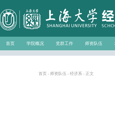
首页
学院概况
党群工作
师资队伍
学院介绍
现任领导
组织机构
学院愿景
学院简介
发展历程
历任院长
党务公开
党的建设
群众团体
学院制度
博士后流动站
教师名录
人事专栏
招聘信息
青联会
妇委会
退管会
工会
首页
-
师资队伍
-
经济系
- 正文