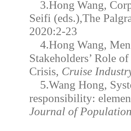
3.Hong Wang, Corpo
Seifi (eds.),
The Palgr
2020
:2-23
4.
Hong Wang, Meng
Stakeholders’ Role o
Crisis,
Cruise Industr
5.
Wang Hong, Syste
responsibility: elemen
Journal of Populatio