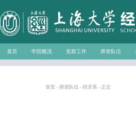
首页
学院概况
党群工作
师资队伍
学院介绍
现任领导
组织机构
学院愿景
学院简介
发展历程
历任院长
党务公开
党的建设
群众团体
学院制度
博士后流动站
教师名录
人事专栏
招聘信息
青联会
妇委会
退管会
工会
首页
-
师资队伍
-
经济系
- 正文