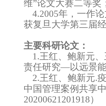
维
”
论文大赛二等奖
4.2005
年，
一作
论
获复旦大学第三届
主要科研论文：
1.王红
、
鲍新元
、
责任研究
—
以远景
2.
、
王红
鲍新元.
中国管理案例共享
20200621201918
）