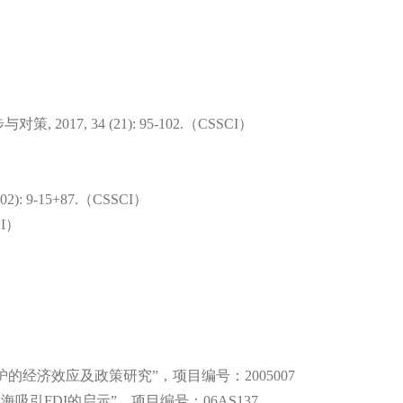
步与对策
, 2017, 34 (21): 95-102.
（
CSSCI
）
(02): 9-15+87.
（
CSSCI
）
I
）
护的经济效应及政策研究
”
，项目编号：
2005007
上海吸引
FDI
的启示
”
，项目编号：
06AS137