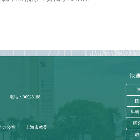
快速
上
电话：96928188
图
科研
研
社办公室
上海市教委
教