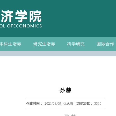
本科生培养
研究生培养
科学研究
国际合作
系—中心名录
教务通知
教学管理
相关下载
教学成果
教授
教务通知
培养方案
相关下载
科研通知
科研新闻
学术活动
国际交流
合作机构
联系我们
孙 赫
创建时间：
2021/08/09
仇逸海
浏览次数：
5310