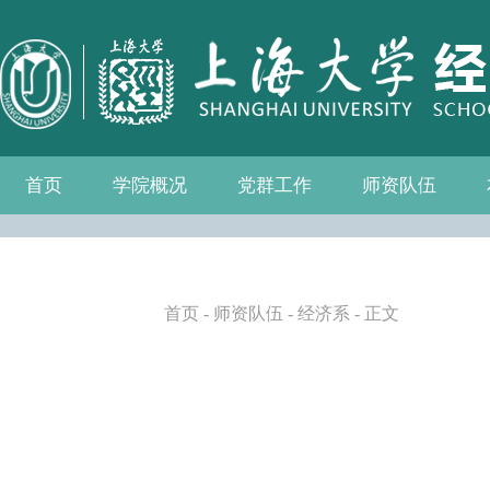
首页
学院概况
党群工作
师资队伍
学院介绍
现任领导
组织机构
学院愿景
学院简介
发展历程
历任院长
党务公开
党的建设
群众团体
学院制度
博士后流动站
教师名录
人事专栏
招聘信息
青联会
妇委会
退管会
工会
首页
-
师资队伍
-
经济系
- 正文