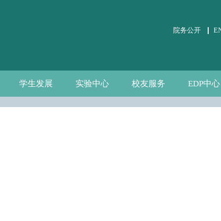
院务公开
E
学生发展
实验中心
校友服务
EDP中心
学生事务
党团建设
课外培养
职业发展
关于实验中心
虚仿实验平台
公共微观数据
相关文件下载
通知公告
规章制度
数据资源
自建资源
分会介绍
校友活动
校友风采
中心介绍
新闻通告
师资团队
联系我们