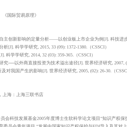
》《国际贸易原理》
自主创新影响的定量分析——以创业板上市企业为例
[J].
科技进
分析
[J].
科学学研究
, 2015, 33 (09): 1372-1380.
（
CSSCI
）
[J].
科学学研究
, 2014, 32 (03): 359-365.
（
CSSCI
）
研究──以外商直接投资为技术溢出途径
[J].
世界经济研究
, 2007, 
析及对我国产生的影响
[J].
世界经济研究
, 2005, (02): 26-30.
（
CSSC
，
上海：
上海三联书店
委员会科技发展基金
2005
年度博士生软科学论文项目
“
知识产权保
育委员会青年项目
“
发展中国家知识产权保护与
FDI
导入及其对