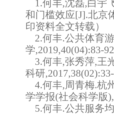
1.
何丰
,
沈磊
,
白宇
和门槛效应
[J].
北京
印资料全文转载
）
2.
何丰
.
公共体育
学
,2019,40(04):83-92
3.
何丰
,
张秀萍
,
王
科研
,2017,38(02):33-
4.
何丰
,
周青梅
.
杭
学学报
(
社会科学版
)
5.
何丰
.
公共服务