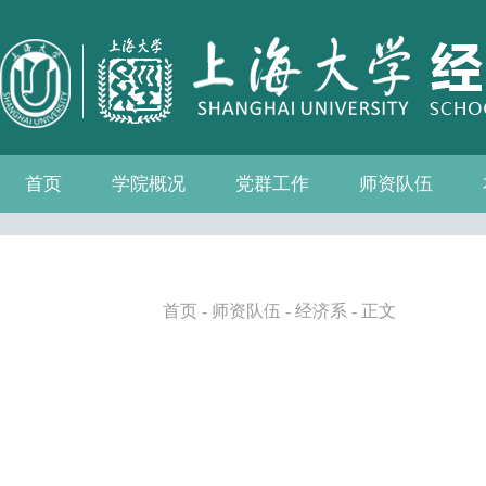
首页
学院概况
党群工作
师资队伍
学院介绍
现任领导
组织机构
学院愿景
学院简介
发展历程
历任院长
党务公开
党的建设
群众团体
学院制度
博士后流动站
教师名录
人事专栏
招聘信息
青联会
妇委会
退管会
工会
首页
-
师资队伍
-
经济系
- 正文