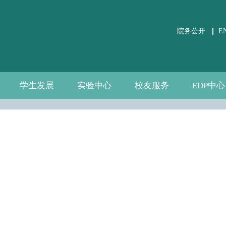
院务公开
E
学生发展
实验中心
校友服务
EDP中心
学生事务
党团建设
课外培养
职业发展
关于实验中心
虚仿实验平台
公共微观数据
相关文件下载
通知公告
规章制度
数据资源
自建资源
分会介绍
校友活动
校友风采
中心介绍
新闻通告
师资团队
联系我们