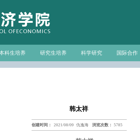
本科生培养
研究生培养
科学研究
国际合作
系—中心名录
教务通知
教学管理
相关下载
教学成果
教授
教务通知
培养方案
相关下载
科研通知
科研新闻
学术活动
国际交流
合作机构
联系我们
韩太祥
创建时间：
2021/08/09
仇逸海
浏览次数：
5785