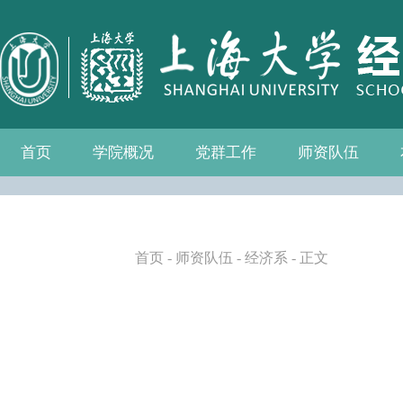
首页
学院概况
党群工作
师资队伍
学院介绍
现任领导
组织机构
学院愿景
学院简介
发展历程
历任院长
党务公开
党的建设
群众团体
学院制度
博士后流动站
教师名录
人事专栏
招聘信息
青联会
妇委会
退管会
工会
首页
-
师资队伍
-
经济系
- 正文