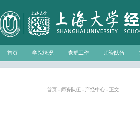
首页
学院概况
党群工作
师资队伍
学院介绍
现任领导
组织机构
学院愿景
学院简介
发展历程
历任院长
党务公开
党的建设
群众团体
学院制度
博士后流动站
教师名录
人事专栏
招聘信息
青联会
妇委会
退管会
工会
首页
-
师资队伍
-
产经中心
- 正文