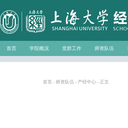
首页
学院概况
党群工作
师资队伍
学院介绍
现任领导
组织机构
学院愿景
学院简介
发展历程
历任院长
党务公开
党的建设
群众团体
学院制度
博士后流动站
教师名录
人事专栏
招聘信息
青联会
妇委会
退管会
工会
首页
-
师资队伍
-
产经中心
- 正文