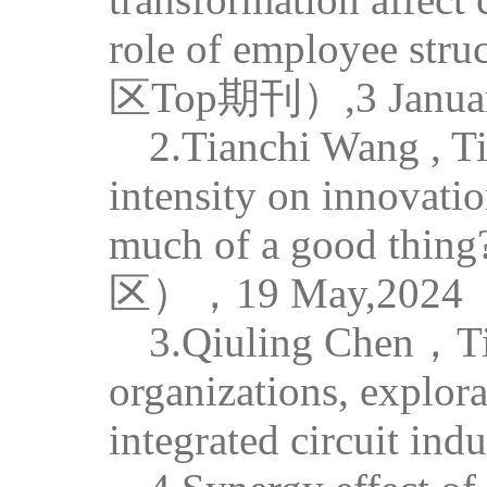
role of employee
stru
区
Top
期刊）
,
3 Janua
2.Tianchi Wang , Ti
intensity on innovatio
much of a good thing
区），
19 May,2024
3.
Qiuling
Chen
，
T
organizations, explora
integrated circuit indu