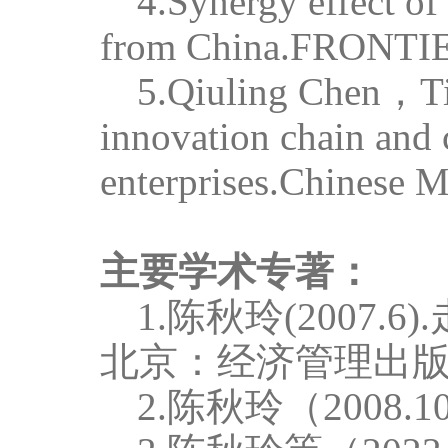
4.
Synergy effect of
from China.FRONT
5.
Qiuling
Chen
，
T
innovation chain and c
enterprises
.
Chinese M
主要学术专著：
1
.
陈秋玲
(2007.6
).
北京：经济管理出
2
.
陈秋玲（
2008.1