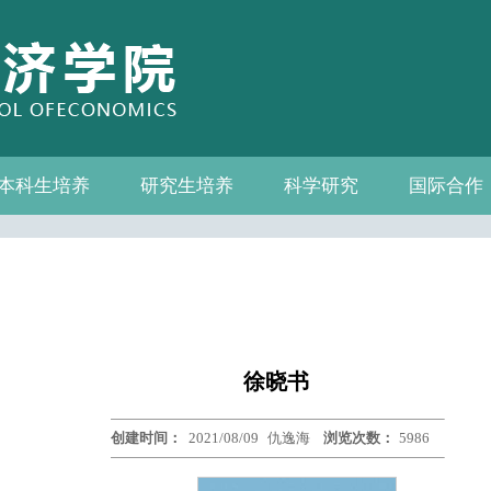
本科生培养
研究生培养
科学研究
国际合作
系—中心名录
教务通知
教学管理
相关下载
教学成果
教授
教务通知
培养方案
相关下载
科研通知
科研新闻
学术活动
国际交流
合作机构
联系我们
徐晓书
创建时间：
2021/08/09
仇逸海
浏览次数：
5986