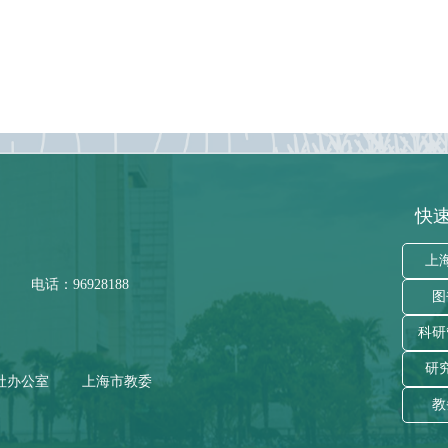
快速
上
电话：96928188
图
科研
研
社办公室
上海市教委
教