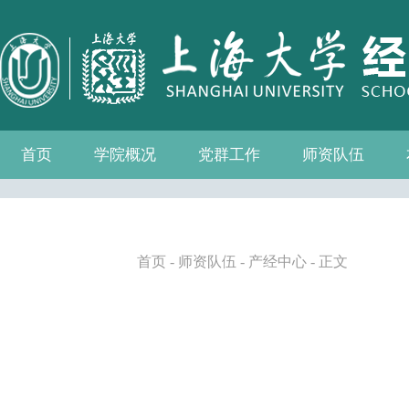
首页
学院概况
党群工作
师资队伍
学院介绍
现任领导
组织机构
学院愿景
学院简介
发展历程
历任院长
党务公开
党的建设
群众团体
学院制度
博士后流动站
教师名录
人事专栏
招聘信息
青联会
妇委会
退管会
工会
首页
-
师资队伍
-
产经中心
- 正文