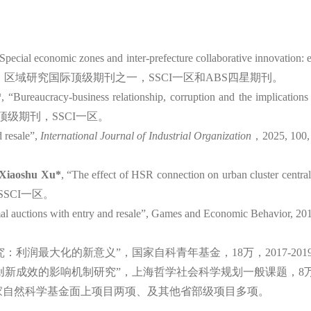
Special economic zones and inter-prefecture collaborative innovation:
，区域研究国际顶级期刊之一，
SSCI
一区
和
ABS
四星期刊。
*
,
“Bureaucracy-business relationship, corruption and the implications 
顶级期刊，
SSCI
一区。
 resale
”
,
International Journal of Industrial Organization
，
202
5, 100
Xiaoshu Xu*
,
“The effect of HSR connection on urban cluster centra
SSCI
一区。
l auctions with entry and resale
”
, Games and Economic Behavior, 20
究：利润最大化的新意义”，
国家自科青年基金，
18
万，
2017-2019
创新成效的影响机制研究”，上海哲学社会科学规划一般课题，
8
家自然科学基金面上项目两项、及其他省部级项目多项。