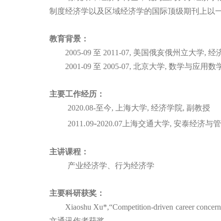
制度经济学以及区域经济学的国际顶级期刊上以
教育背景：
20
05
-0
9
至
201
1
-
07
,
美国俄亥俄州立大学
,
经
200
1
-09
至
20
05
-07,
北京大学
,
数学与应用数
主要工作经历：
2020.0
8
-
至
今
,
上海大学
,
经济学院
,
副教授
.
-
201
1
09
20
20
.0
7
上海交通大学
,
安泰经济与
主讲课程：
产业经济学、行为经济学
主要科研获奖：
Xiaoshu Xu*,
“
Competition-driven career concern
文通讯作者获奖。