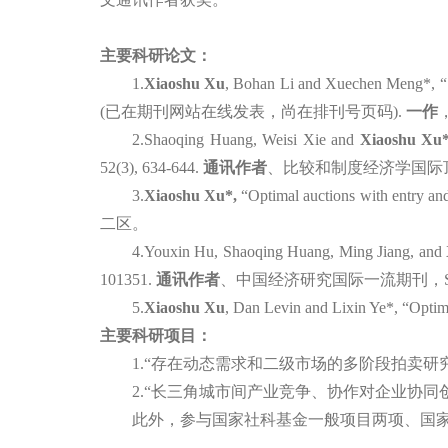
主要科研论文：
1.
Xiaoshu Xu
, Bohan Li and
Xuechen
Meng
*,
“
(
已在期刊网站在线发表，尚在排刊号页码
).
一作
2.
Shaoqing Huang, Weisi Xie and
Xiaoshu Xu
52(3), 634-644.
通讯作者
、比较和制度经济学国际
3.
Xiaoshu Xu*,
“
Optimal auctions with entry and
二区。
4.
Youxin Hu, Shaoqing Huang, Ming Jiang, and
101351.
通讯作者
、中国经济研究国际一流期刊，
5.
Xiaoshu Xu
, Dan Levin and Lixin Ye*,
“
Optima
主要科研项目：
1.“存在动态需求和二级市场的多阶段拍卖研
2.
“长三角城市间产业竞争、协作对企业协同
此外，参与国家社科基金一般项目两项、国