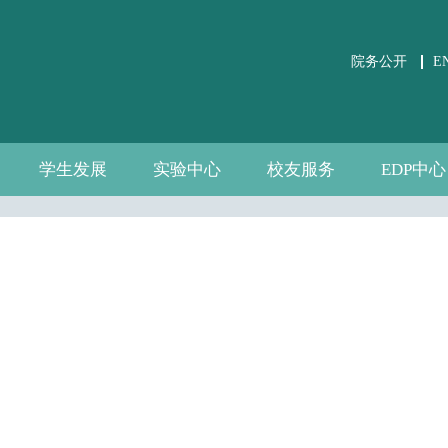
院务公开
E
学生发展
实验中心
校友服务
EDP中心
学生事务
党团建设
课外培养
职业发展
关于实验中心
虚仿实验平台
公共微观数据
相关文件下载
通知公告
规章制度
数据资源
自建资源
分会介绍
校友活动
校友风采
中心介绍
新闻通告
师资团队
联系我们