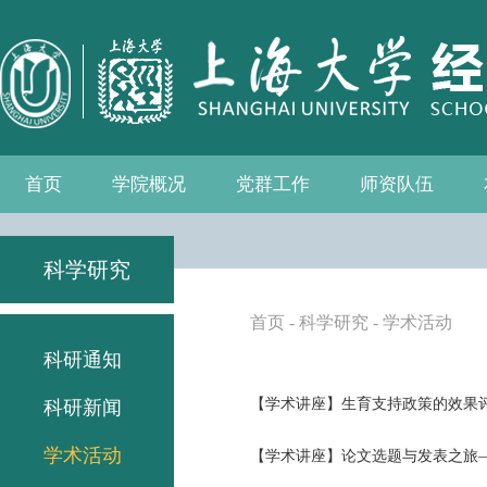
首页
学院概况
党群工作
师资队伍
学院介绍
现任领导
组织机构
学院愿景
学院简介
发展历程
历任院长
党务公开
党的建设
群众团体
学院制度
博士后流动站
教师名录
人事专栏
招聘信息
青联会
妇委会
退管会
工会
科学研究
首页
-
科学研究
-
学术活动
科研通知
【学术讲座】生育支持政策的效果
科研新闻
学术活动
【学术讲座】论文选题与发表之旅