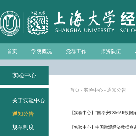
首页
学院概况
党群工作
师资队伍
学院介绍
现任领导
组织机构
学院愿景
学院简介
发展历程
历任院长
党务公开
党的建设
群众团体
学院制度
博士后流动站
教师名录
人事专栏
招聘信息
青联会
妇委会
退管会
工会
实验中心
首页
-
实验中心
-
通知公告
关于实验中心
【实验中心】“国泰安CSMAR数据
通知公告
规章制度
【实验中心】中国微观经济数据查