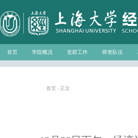
首页
学院概况
党群工作
师资队伍
学院介绍
现任领导
组织机构
学院愿景
学院简介
发展历程
历任院长
党务公开
党的建设
群众团体
学院制度
博士后流动站
教师名录
人事专栏
招聘信息
青联会
妇委会
退管会
工会
首页
- 正文