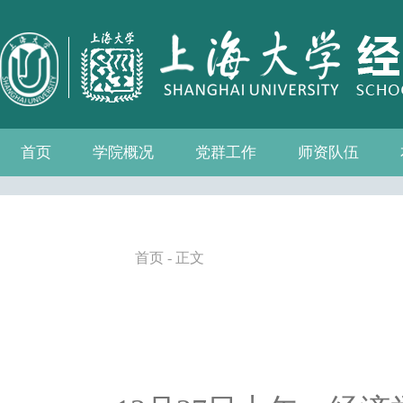
首页
学院概况
党群工作
师资队伍
学院介绍
现任领导
组织机构
学院愿景
学院简介
发展历程
历任院长
党务公开
党的建设
群众团体
学院制度
博士后流动站
教师名录
人事专栏
招聘信息
青联会
妇委会
退管会
工会
首页
- 正文