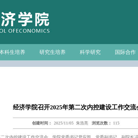
本科生培养
研究生培养
科学研究
国际合作
系—中心名录
教务通知
教学管理
相关下载
教学成果
教授
教务通知
培养方案
相关下载
科研通知
科研新闻
学术活动
国际交流
合作机构
联系我们
经济学院召开2025年第二次内控建设工作交流
创建时间：
2025/11/05
朱浩亮
浏览次数：
115
2025年第二次内控建设工作交流会。学院党委书记尹应凯，党委副书记、副