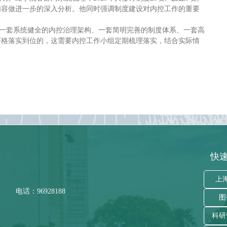
内容做进一步的深入分析。他同时强调制度建设对内控工作的重要
：一套系统健全的内控治理架构、一套简明完善的制度体系、一套高
严格落实到位的，这需要内控工作小组定期梳理落实，结合实际情
快速
上
电话：96928188
图
科研