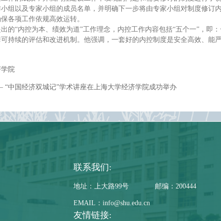
作小组以及专家小组的成员名单，并明确下一步将由专家小组对制度修订
确保各项工作依规高效运转。
出的“内控为本、绩效为道”工作理念，内控工作内容包括“五个一”，即
套可持续的评估和改进机制。他强调，一套好的内控制度是安全高效、能
济学院
 “中国经济双城记”学术讲座在上海大学经济学院成功举办
联系我们:
地址：上大路99号
邮编：200444
EMAIL：info@shu.edu.cn
友情链接: