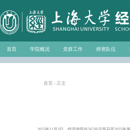
首页
学院概况
党群工作
师资队伍
学院介绍
现任领导
组织机构
学院愿景
学院简介
发展历程
历任院长
党务公开
党的建设
群众团体
学院制度
博士后流动站
教师名录
人事专栏
招聘信息
青联会
妇委会
退管会
工会
首页
- 正文
2025年11月3日，经济学院在567会议室召开