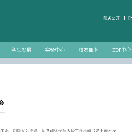
院务公开
E
学生发展
实验中心
校友服务
EDP中心
学生事务
党团建设
课外培养
职业发展
关于实验中心
虚仿实验平台
公共微观数据
相关文件下载
通知公告
规章制度
数据资源
自建资源
分会介绍
校友活动
校友风采
中心介绍
新闻通告
师资团队
联系我们
会
院长冯玉鑫，副院长刘康兵，以及经济学院内控工作小组成员出席本次