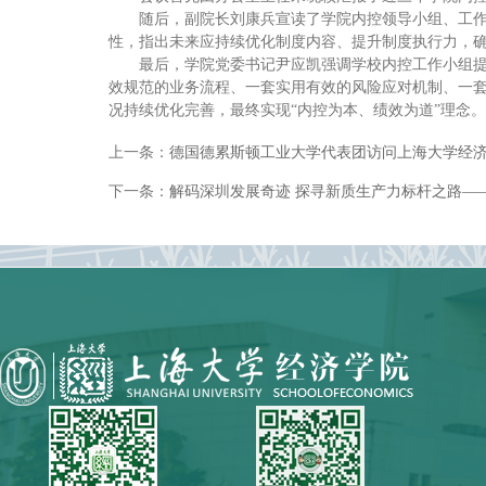
随后，副院长刘康兵宣读了学院内控领导小组、工
性，指出未来应持续优化制度内容、提升制度执行力，
最后，学院党委书记尹应凯强调学校内控工作小组提
效规范的业务流程、一套实用有效的风险应对机制、一
况持续优化完善，最终实现“内控为本、绩效为道”理念。
上一条：
德国德累斯顿工业大学代表团访问上海大学经
下一条：
解码深圳发展奇迹 探寻新质生产力标杆之路——