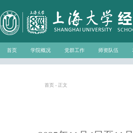
首页
学院概况
党群工作
师资队伍
学院介绍
现任领导
组织机构
学院愿景
学院简介
发展历程
历任院长
党务公开
党的建设
群众团体
学院制度
博士后流动站
教师名录
人事专栏
招聘信息
青联会
妇委会
退管会
工会
首页
- 正文