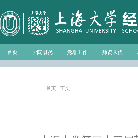
首页
学院概况
党群工作
师资队伍
学院介绍
现任领导
组织机构
学院愿景
学院简介
发展历程
历任院长
党务公开
党的建设
群众团体
学院制度
博士后流动站
教师名录
人事专栏
招聘信息
青联会
妇委会
退管会
工会
首页
- 正文