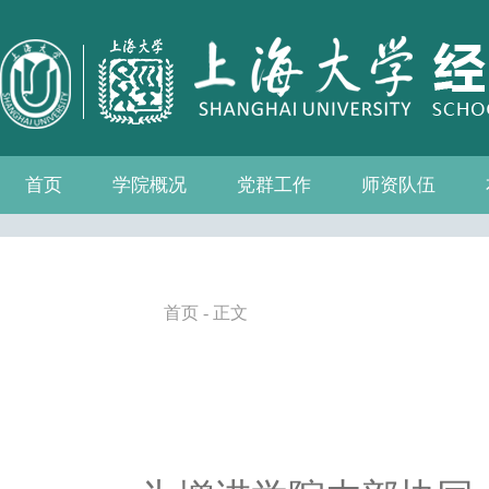
首页
学院概况
党群工作
师资队伍
学院介绍
现任领导
组织机构
学院愿景
学院简介
发展历程
历任院长
党务公开
党的建设
群众团体
学院制度
博士后流动站
教师名录
人事专栏
招聘信息
青联会
妇委会
退管会
工会
首页
- 正文