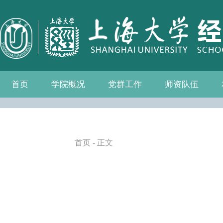
首页
学院概况
党群工作
师资队伍
学院介绍
现任领导
组织机构
学院愿景
学院简介
发展历程
历任院长
党务公开
党的建设
群众团体
学院制度
博士后流动站
教师名录
人事专栏
招聘信息
青联会
妇委会
退管会
工会
首页
- 正文