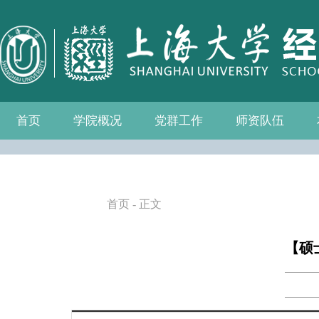
首页
学院概况
党群工作
师资队伍
学院介绍
现任领导
组织机构
学院愿景
学院简介
发展历程
历任院长
党务公开
党的建设
群众团体
学院制度
博士后流动站
教师名录
人事专栏
招聘信息
青联会
妇委会
退管会
工会
首页
- 正文
【硕