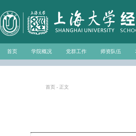
首页
学院概况
党群工作
师资队伍
学院介绍
现任领导
组织机构
学院愿景
学院简介
发展历程
历任院长
党务公开
党的建设
群众团体
学院制度
博士后流动站
教师名录
人事专栏
招聘信息
青联会
妇委会
退管会
工会
首页
- 正文