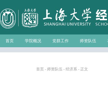
首页
学院概况
党群工作
师资队伍
学院介绍
现任领导
组织机构
学院愿景
学院简介
发展历程
历任院长
党务公开
党的建设
群众团体
学院制度
博士后流动站
教师名录
人事专栏
招聘信息
青联会
妇委会
退管会
工会
首页
-
师资队伍
-
经济系
- 正文