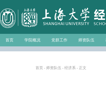
首页
学院概况
党群工作
师资队伍
学院介绍
现任领导
组织机构
学院愿景
学院简介
发展历程
历任院长
党务公开
党的建设
群众团体
学院制度
博士后流动站
教师名录
人事专栏
招聘信息
青联会
妇委会
退管会
工会
首页
-
师资队伍
-
经济系
- 正文