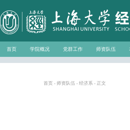
首页
学院概况
党群工作
师资队伍
学院介绍
现任领导
组织机构
学院愿景
学院简介
发展历程
历任院长
党务公开
党的建设
群众团体
学院制度
博士后流动站
教师名录
人事专栏
招聘信息
青联会
妇委会
退管会
工会
首页
-
师资队伍
-
经济系
- 正文