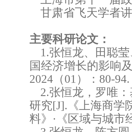
甘肃省飞天学者
主要科研论文：
1
.
张恒龙、田聪莹
国经济增长的影响
2024
（
01
）：
80-94.
2
.张恒龙，罗唯
研究
[J].
《上海商学
料》·《区域与城市
3
.张恒龙，陈方