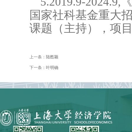
5
.
2019.9-2024.9,
国家社科基金重大
课题（主持），项
上一条：
陆甦颖
下一条：
叶明确