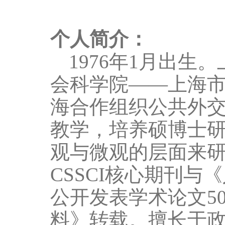
个人简介：
1976
年
1
月出生。
会科学院
——
上海
海合作组织公共外
教学，培养硕博士
观与微观的层面来
CSSCI
核心期刊与《
公开发表学术论文
5
料》转载
。擅长于