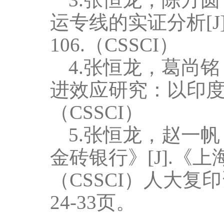
运专线的实证分析
[J
106.
（
CSSCI
）
4
.张恒龙，葛尚
进效应研究：以印
（
CSSCI
）
5
.张恒龙，赵一
金砖银行》
[J].
《上
（
CSSCI
）人大复印
24-33
页。