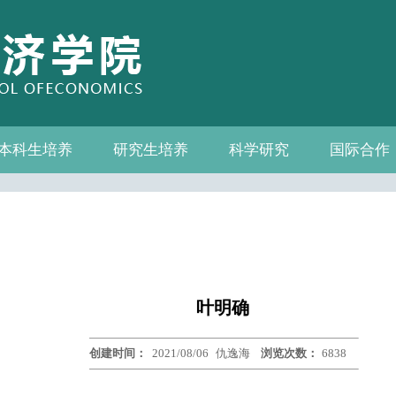
本科生培养
研究生培养
科学研究
国际合作
系—中心名录
教务通知
教学管理
相关下载
教学成果
教授
教务通知
培养方案
相关下载
科研通知
科研新闻
学术活动
国际交流
合作机构
联系我们
叶明确
创建时间：
2021/08/06
仇逸海
浏览次数：
6838