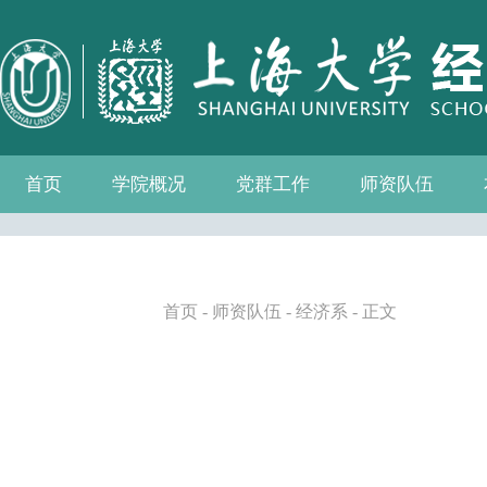
首页
学院概况
党群工作
师资队伍
学院介绍
现任领导
组织机构
学院愿景
学院简介
发展历程
历任院长
党务公开
党的建设
群众团体
学院制度
博士后流动站
教师名录
人事专栏
招聘信息
青联会
妇委会
退管会
工会
首页
-
师资队伍
-
经济系
- 正文