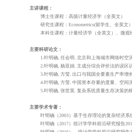
主讲课程：
博士生课程：
高级计量经济学（全英文）
研究生课程：
Econometrics(
留学生、全英文
本科生课程：
计量经济学（全英文）、
微观
主要科研论文：
1.
叶明确
,
任会明
.
北京和上海城市网络时空
2.
叶明确
,
杨亚娟
.
主成分综合评价法的误区
3.
叶明确
,
方莹
.
出口与我国全要素生产率增
4.
叶明确
,
方莹
.
中国资本存量的度量、空间
5.
叶明确
,
张世英
.
复杂系统质量生存决策的
主要学术专著：
叶明确（
2003
）基于生存理论的复杂经济系
叶明确（
2017
）
统计学学科前沿研究报告
20
叶明确（
2016
），统计学学科前沿研究报告