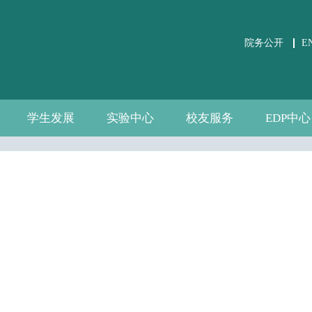
院务公开
E
学生发展
实验中心
校友服务
EDP中心
学生事务
党团建设
课外培养
职业发展
关于实验中心
虚仿实验平台
公共微观数据
相关文件下载
通知公告
规章制度
数据资源
自建资源
分会介绍
校友活动
校友风采
中心介绍
新闻通告
师资团队
联系我们