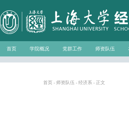
首页
学院概况
党群工作
师资队伍
学院介绍
现任领导
组织机构
学院愿景
学院简介
发展历程
历任院长
党务公开
党的建设
群众团体
学院制度
博士后流动站
教师名录
人事专栏
招聘信息
青联会
妇委会
退管会
工会
首页
-
师资队伍
-
经济系
- 正文