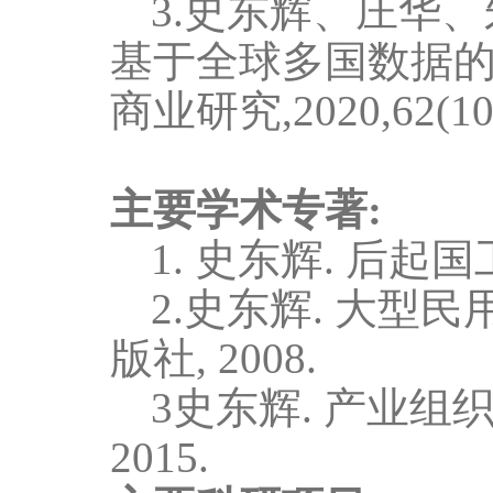
3.
史东辉、庄华、
基于全球多国数据
商业研究,
2020
,
62
(
1
主要学术专著:
1.
史东辉
.
后起国
2
.史东辉
.
大型民
版社
, 2008.
3
史东辉
.
产业组
2015.