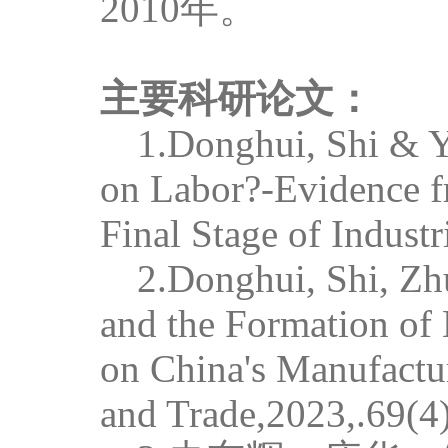
2010
年。
主要科研论文：
1.
Donghui, Shi & 
on Labor?-Evidence f
Final Stage of Industr
2.
Donghui, Shi, Z
and the Formation of
on China's Manufactu
and Trade
,2023,.69(4)