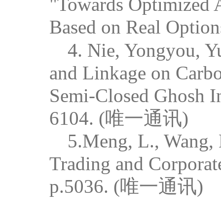
"Towards Optimize
Based on Real Options
4.
Nie, Yongyou, Yu
and Linkage on Carbo
Semi-Closed Ghosh I
6104. (
唯一通讯
)
5.Meng, L., Wang, 
Trading and Corporate
p.5036. (
唯一通讯
)