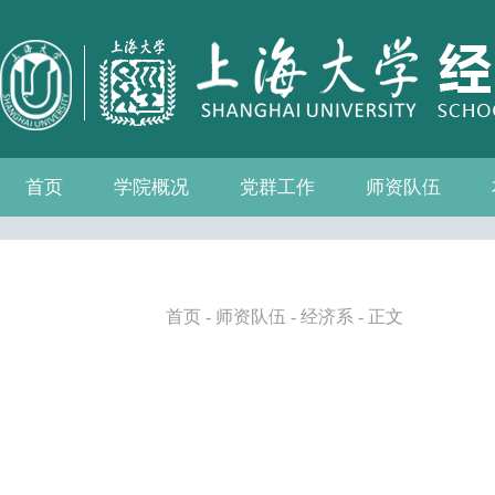
首页
学院概况
党群工作
师资队伍
学院介绍
现任领导
组织机构
学院愿景
学院简介
发展历程
历任院长
党务公开
党的建设
群众团体
学院制度
博士后流动站
教师名录
人事专栏
招聘信息
青联会
妇委会
退管会
工会
首页
-
师资队伍
-
经济系
- 正文