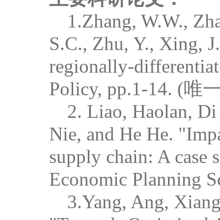
1.Zhang, W.W., Zhao
S.C., Zhu, Y., Xing, 
regionally-differentia
Policy, pp.1-14. (
唯
2.
Liao, Haolan, D
Nie, and He He. "Imp
supply chain: A case s
Economic Planning Sc
3.Yang, Ang, Xian