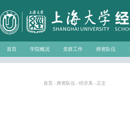
首页
学院概况
党群工作
师资队伍
学院介绍
现任领导
组织机构
学院愿景
学院简介
发展历程
历任院长
党务公开
党的建设
群众团体
学院制度
博士后流动站
教师名录
人事专栏
招聘信息
青联会
妇委会
退管会
工会
首页
-
师资队伍
-
经济系
- 正文