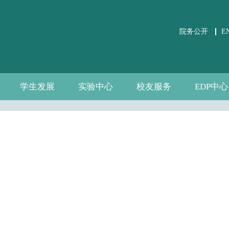
院务公开
E
学生发展
实验中心
校友服务
EDP中心
学生事务
党团建设
课外培养
职业发展
关于实验中心
虚仿实验平台
公共微观数据
相关文件下载
通知公告
规章制度
数据资源
自建资源
分会介绍
校友活动
校友风采
中心介绍
新闻通告
师资团队
联系我们