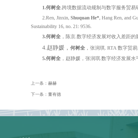
1.何树全
.
跨境数据流动规制与数字服务贸易
2.Ren, Jinxin,
Shuquan He*
, Hang Ren, and Gu
Sustainability 16, no. 21: 9536.
3.何树全
，陈京
.
数字经济发展对收入差距的
4.赵静媛，
何树全
，张润琪
. RTA
数字贸易
5.何树全
，赵静媛，张润琪
.
数字经济发展水
上一条：
赫赫
下一条：
董有德