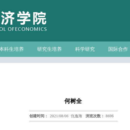
本科生培养
研究生培养
科学研究
国际合作
系—中心名录
教务通知
教学管理
相关下载
教学成果
教授
教务通知
培养方案
相关下载
科研通知
科研新闻
学术活动
国际交流
合作机构
联系我们
何树全
创建时间：
2021/08/06
仇逸海
浏览次数：
8696