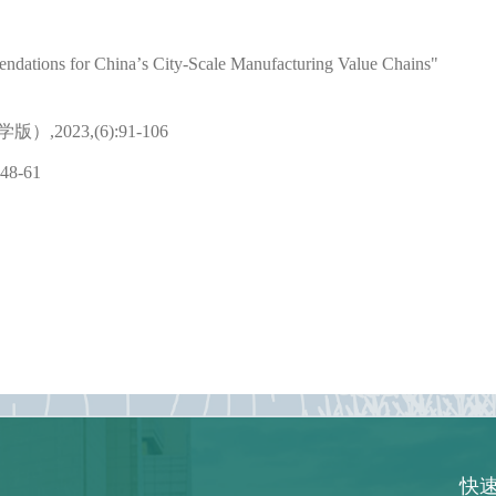
endations for China
’
s City-Scale Manufacturing Value Chains"
学版）
,
2023
,
(6):
91-106
:
48-61
快速