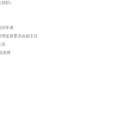
（挂职）
访问学者
管理监督委员会副主任
士后
院讲师