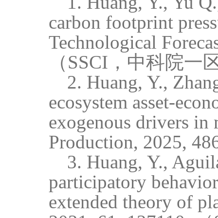
1. Huang, Y., Yu Q.
carbon footprint pres
Technological Foreca
（SSCI，
中科院一
2. Huang, Y., Zhang
ecosystem asset-econ
exogenous drivers in 
Production, 2025, 4
3. Huang, Y., Aguila
participatory behavio
extended theory of pl