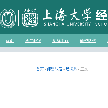
首页
学院概况
党群工作
师资队伍
学院介绍
现任领导
组织机构
学院愿景
学院简介
发展历程
历任院长
党务公开
党的建设
群众团体
学院制度
博士后流动站
教师名录
人事专栏
招聘信息
青联会
妇委会
退管会
工会
首页
-
师资队伍
-
经济系
- 正文