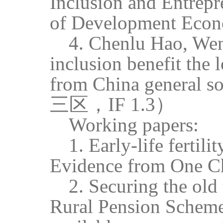
Inclusion and Entrepr
of Development Eco
4. Chenlu Hao, Wen
inclusion benefit the
from China general s
三区，
IF 1.3）
Working papers:
1. Early-life fertil
Evidence from One C
2. Securing the old
Rural Pension Schem