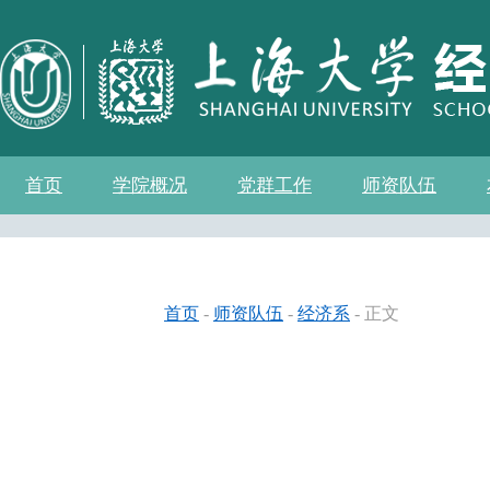
首页
学院概况
党群工作
师资队伍
学院介绍
现任领导
组织机构
学院愿景
学院简介
发展历程
历任院长
党务公开
党的建设
群众团体
学院制度
博士后流动站
教师名录
人事专栏
招聘信息
青联会
妇委会
退管会
工会
首页
-
师资队伍
-
经济系
- 正文