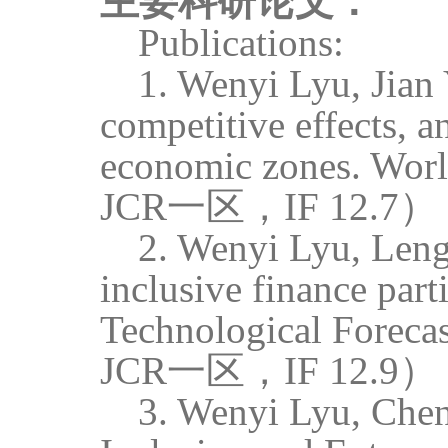
主要科研论文：
Publications:
1. Wenyi Lyu, Jian 
competitive effects, a
economic zones. Wor
JCR
一区，
IF 12.7）
2. Wenyi Lyu, Leng 
inclusive finance part
Technological Foreca
JCR
一区，
IF 12.9）
3. Wenyi Lyu, Chen