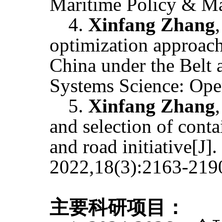
Maritime Policy & M
4.
Xinfang Zhang
optimization approach
China under the Belt a
Systems Science: Ope
5.
Xinfang Zhang
and selection of cont
and road initiative[J
2022,18(3):2163-2190
主要科研项目：