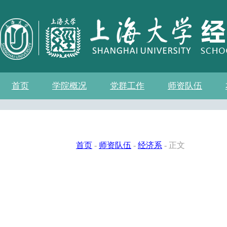
首页
学院概况
党群工作
师资队伍
学院介绍
现任领导
组织机构
学院愿景
学院简介
发展历程
历任院长
党务公开
党的建设
群众团体
学院制度
博士后流动站
教师名录
人事专栏
招聘信息
青联会
妇委会
退管会
工会
首页
-
师资队伍
-
经济系
- 正文