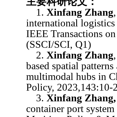
主要科研论文：
1.
Xinfang Zhang
international logistic
IEEE Transactions o
(SSCI/SCI, Q1)
2.
Xinfang Zhang
based spatial patterns
multimodal hubs in Ch
Policy, 2023,143:10-
3.
Xinfang Zhang,
container port system