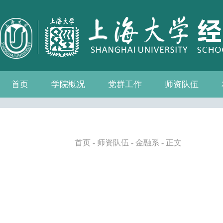
首页
学院概况
党群工作
师资队伍
学院介绍
现任领导
组织机构
学院愿景
学院简介
发展历程
历任院长
党务公开
党的建设
群众团体
学院制度
博士后流动站
教师名录
人事专栏
招聘信息
青联会
妇委会
退管会
工会
首页
-
师资队伍
-
金融系
- 正文