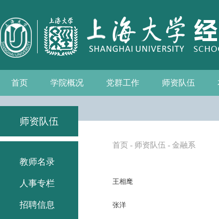
首页
学院概况
党群工作
师资队伍
学院介绍
现任领导
组织机构
学院愿景
学院简介
发展历程
历任院长
党务公开
党的建设
群众团体
学院制度
博士后流动站
教师名录
人事专栏
招聘信息
青联会
妇委会
退管会
工会
师资队伍
首页
-
师资队伍
-
金融系
教师名录
王相麾
人事专栏
招聘信息
张洋