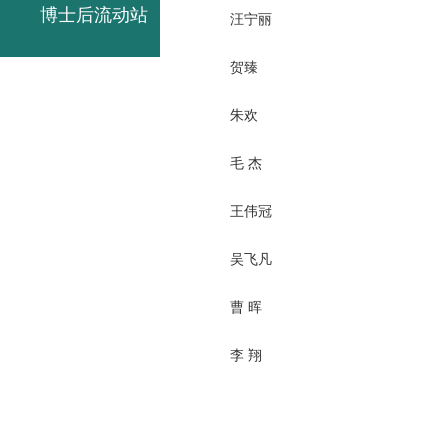
博士后流动站
汪宁丽
贺臻
朱欢
毛 杰
王伟冠
吴飞凡
曹 晖
李 翔