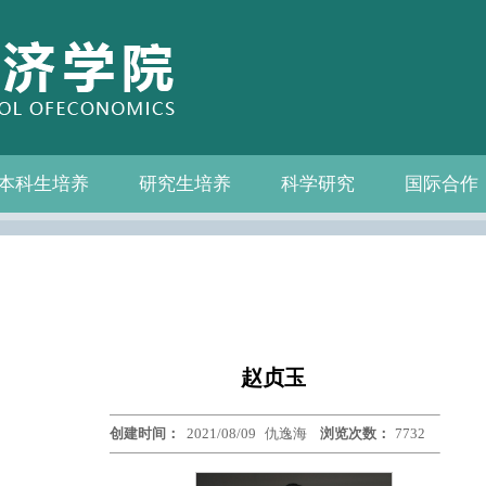
本科生培养
研究生培养
科学研究
国际合作
系—中心名录
教务通知
教学管理
相关下载
教学成果
教授
教务通知
培养方案
相关下载
科研通知
科研新闻
学术活动
国际交流
合作机构
联系我们
赵贞玉
创建时间：
2021/08/09
仇逸海
浏览次数：
7732