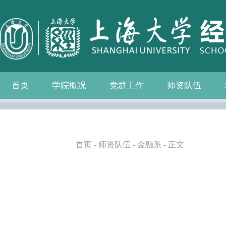
首页
学院概况
党群工作
师资队伍
学院介绍
现任领导
组织机构
学院愿景
学院简介
发展历程
历任院长
党务公开
党的建设
群众团体
学院制度
博士后流动站
教师名录
人事专栏
招聘信息
青联会
妇委会
退管会
工会
首页
-
师资队伍
-
金融系
- 正文