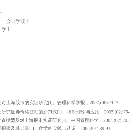
士
），会计学硕士
）学士
及对上海股市的实证研究
[J]
。管理科学学报，
2007
,(
06
):
71-79
J]
论研究证券价格波动的新范式[
。控制理论与应用，
2005
,(
02
):
76-
投资模型及对上海股市实证研究[
J]
。中国管理科学，
2004
,(
02
):
20-
报率及其计量[
J]
。数学的实践与认识，
2006
,(
01
):
89-93