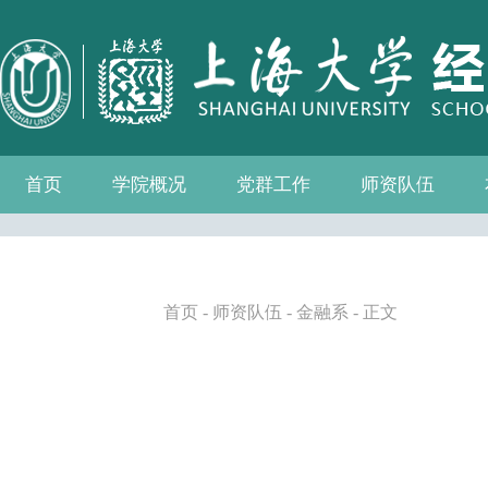
首页
学院概况
党群工作
师资队伍
学院介绍
现任领导
组织机构
学院愿景
学院简介
发展历程
历任院长
党务公开
党的建设
群众团体
学院制度
博士后流动站
教师名录
人事专栏
招聘信息
青联会
妇委会
退管会
工会
首页
-
师资队伍
-
金融系
- 正文